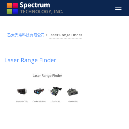
Toggle
navigat
乙太光電科技有限公司
>
Laser Range Finder
Laser Range Finder