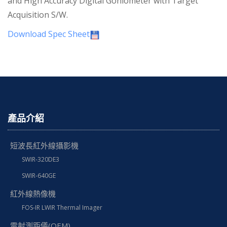
and High Accuracy Digital Goniometer with Target
Acquisition S/W.
Download Spec Sheet
產品介紹
短波長紅外線攝影機
SWIR-320DE3
SWIR-640GE
紅外線熱像機
FOS-IR LWIR Thermal Imager
雷射測距儀(OEM)