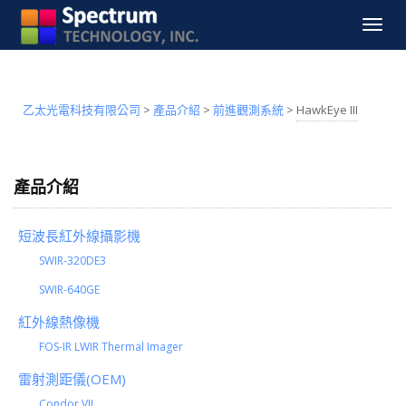
Toggle
navigat
乙太光電科技有限公司
>
產品介紹
>
前進觀測系統
>
HawkEye III
產品介紹
短波長紅外線攝影機
SWIR-320DE3
SWIR-640GE
紅外線熱像機
FOS-IR LWIR Thermal Imager
雷射測距儀(OEM)
Condor VII