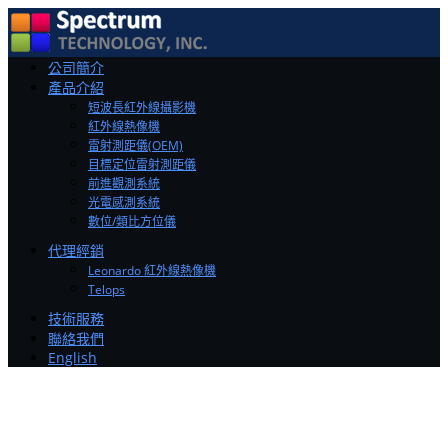
Toggle
公司簡介
navigation
產品介紹
短波長紅外線攝影機
紅外線熱像機
雷射測距儀(OEM)
目標定位雷射測距儀
前進觀測系統
光電感測系統
數位/類比方位儀
代理經銷
Leonardo 紅外線熱像機
Telops
技術服務
聯絡我們
English