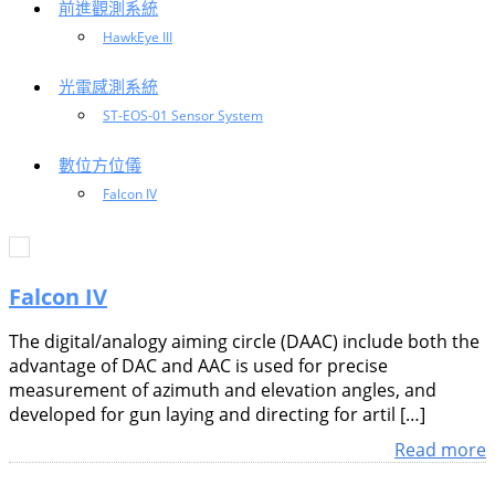
前進觀測系統
HawkEye III
光電感測系統
ST-EOS-01 Sensor System
數位方位儀
Falcon IV
Falcon IV
The digital/analogy aiming circle (DAAC) include both the
advantage of DAC and AAC is used for precise
measurement of azimuth and elevation angles, and
developed for gun laying and directing for artil […]
Read more