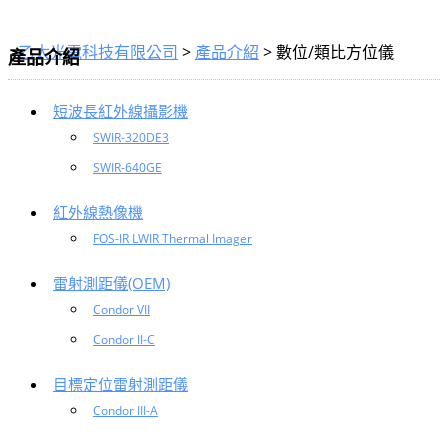
乙太光電科技有限公司
>
產品介紹
>
數位/類比方位儀
產品介紹
短波長紅外線攝影機
SWIR-320DE3
SWIR-640GE
紅外線熱像機
FOS-IR LWIR Thermal Imager
雷射測距儀(OEM)
Condor VII
Condor II-C
目標定位雷射測距儀
Condor III-A