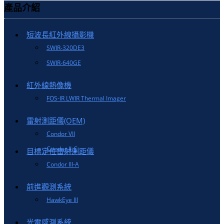
產品介紹
短波長紅外線攝影機
SWIR-320DE3
SWIR-640GE
紅外線熱像機
FOS-IR LWIR Thermal Imager
雷射測距儀(OEM)
Condor VII
Condor II-C
目標定位雷射測距儀
Condor III-A
前進觀測系統
HawkEye III
光電感測系統