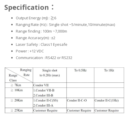
Specification
：
Output Energy (mJ) : ≧6
Ranging Rate (Hz) : Single shot ~5/minute,10/minute(max)
Range finding : 100m ~7,000m
Range Accuracy(m) : ±2
Laser Safety : Class1 Eyesafe
Power : +12 VDC
Communication : RS422 or RS232