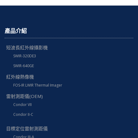
產品介紹
短波長紅外線攝影機
SWIR-320DE3
SWIR-640GE
紅外線熱像機
FOS-IR LWIR Thermal Imager
雷射測距儀(OEM)
Condor VII
Condor II-C
目標定位雷射測距儀
Condor III-A