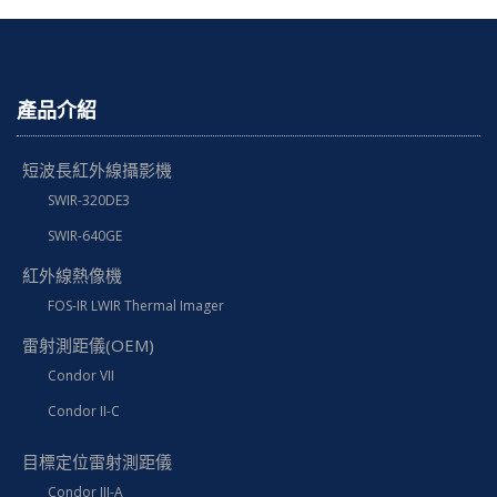
產品介紹
短波長紅外線攝影機
SWIR-320DE3
SWIR-640GE
紅外線熱像機
FOS-IR LWIR Thermal Imager
雷射測距儀(OEM)
Condor VII
Condor II-C
目標定位雷射測距儀
Condor III-A