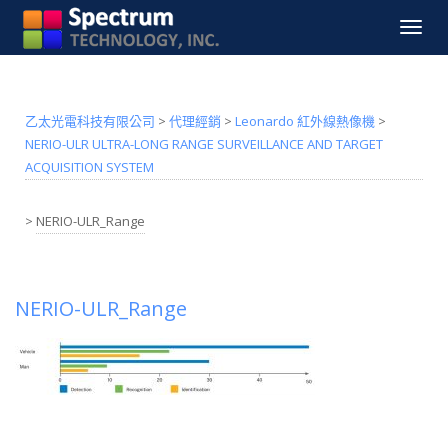
Toggle
navigat
乙太光電科技有限公司
>
代理經銷
>
Leonardo 紅外線熱像機
>
NERIO-ULR ULTRA-LONG RANGE SURVEILLANCE AND TARGET
ACQUISITION SYSTEM
>
NERIO-ULR_Range
NERIO-ULR_Range