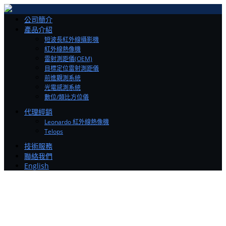
Toggle
公司簡介
navigation
產品介紹
短波長紅外線攝影機
紅外線熱像機
雷射測距儀(OEM)
目標定位雷射測距儀
前進觀測系統
光電感測系統
數位/類比方位儀
代理經銷
Leonardo 紅外線熱像機
Telops
技術服務
聯絡我們
English