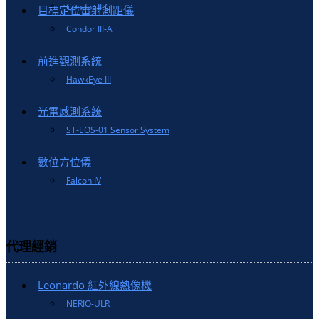
Condor II-C
目標定位雷射測距儀
Condor III-A
前進觀測系統
HawkEye III
光電感測系統
ST-EOS-01 Sensor System
數位方位儀
Falcon IV
代理經銷
Leonardo 紅外線熱像機
NERIO-ULR