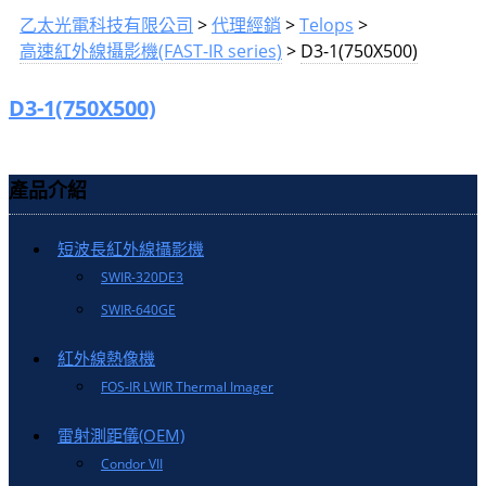
乙太光電科技有限公司
>
代理經銷
>
Telops
>
高速紅外線攝影機(FAST-IR series)
>
D3-1(750X500)
D3-1(750X500)
產品介紹
短波長紅外線攝影機
SWIR-320DE3
SWIR-640GE
紅外線熱像機
FOS-IR LWIR Thermal Imager
雷射測距儀(OEM)
Condor VII