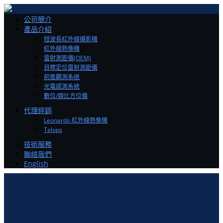
Toggle
公司簡介
navigation
產品介紹
短波長紅外線攝影機
紅外線熱像機
雷射測距儀(OEM)
目標定位雷射測距儀
前進觀測系統
光電感測系統
數位/類比方位儀
代理經銷
Leonardo 紅外線熱像機
Telops
技術服務
聯絡我們
English