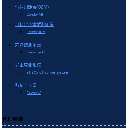
雷射測距儀(OEM)
Condor VII
Condor II-C
目標定位雷射測距儀
Condor III-A
前進觀測系統
HawkEye III
光電感測系統
ST-EOS-01 Sensor System
數位方位儀
Falcon IV
代理經銷